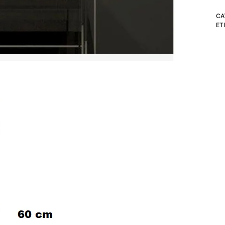
Pe
CA
L
ET
2