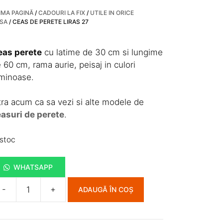
IMA PAGINĂ
/
CADOURI LA FIX
/
UTILE IN ORICE
SA
/ CEAS DE PERETE LIRAS 27
eas perete
cu latime de 30 cm si lungime
 60 cm, rama aurie, peisaj in culori
minoase.
tra acum ca sa vezi si alte modele de
asuri de perete
.
 stoc
WHATSAPP
-
+
ADAUGĂ ÎN COȘ
ntitate
eas
e