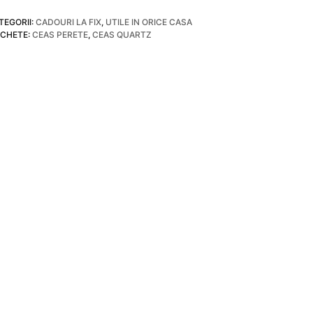
rete
TEGORII:
CADOURI LA FIX
,
UTILE IN ORICE CASA
IRAS
ICHETE:
CEAS PERETE
,
CEAS QUARTZ
7