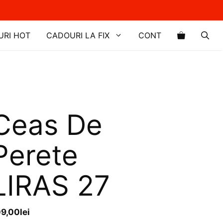
URI HOT
CADOURI LA FIX
CONT
Ceas De
Perete
LIRAS 27
09,00
lei