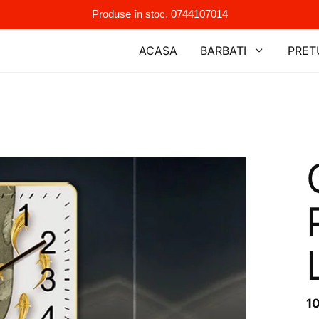
Produse în stoc. 0744107014
ACASA
BARBATI
PRET
1