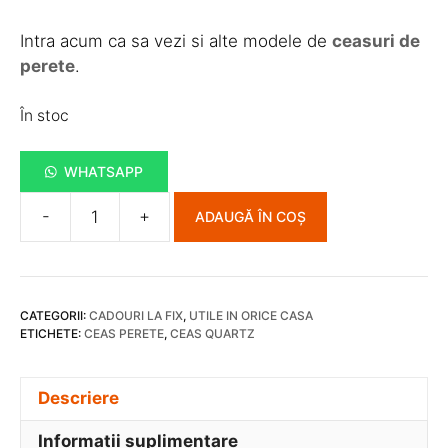
Intra acum ca sa vezi si alte modele de
ceasuri de
perete
.
În stoc
WHATSAPP
-
+
ADAUGĂ ÎN COȘ
Cantitate
Ceas
De
Perete
CATEGORII:
CADOURI LA FIX
,
UTILE IN ORICE CASA
MEUSE
ETICHETE:
CEAS PERETE
,
CEAS QUARTZ
14
Descriere
Informații suplimentare