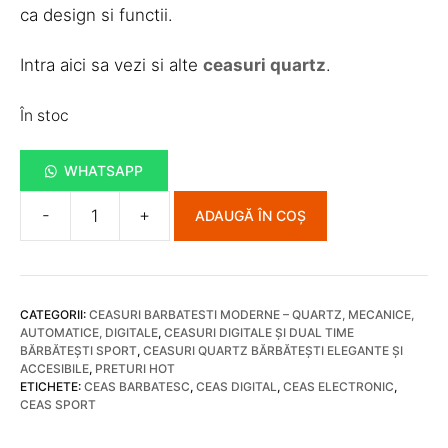
ca design si functii.
Intra aici sa vezi si alte
ceasuri quartz
.
În stoc
WHATSAPP
-
+
ADAUGĂ ÎN COȘ
Cantitate
Ceas
Electronic
Digital
CATEGORII:
CEASURI BARBATESTI MODERNE – QUARTZ, MECANICE,
Sport
AUTOMATICE, DIGITALE
,
CEASURI DIGITALE ȘI DUAL TIME
EVRE
BĂRBĂTEȘTI SPORT
,
CEASURI QUARTZ BĂRBĂTEȘTI ELEGANTE ȘI
ACCESIBILE
,
PRETURI HOT
468
ETICHETE:
CEAS BARBATESC
,
CEAS DIGITAL
,
CEAS ELECTRONIC
,
CEAS SPORT