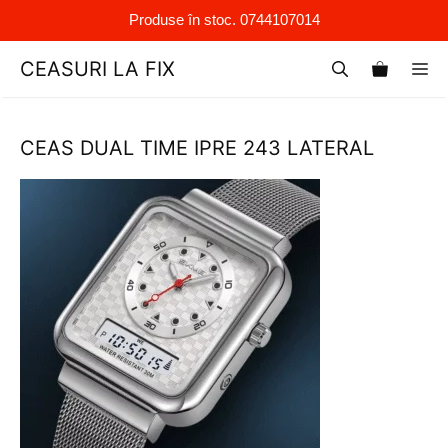
Produse în stoc. 0744107014
Sari
CEASURI LA FIX
M
la
conținut
CEAS DUAL TIME IPRE 243 LATERAL