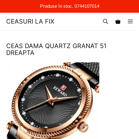
Produse în stoc. 0744107014
Sari
CEASURI LA FIX
M
la
conținut
CEAS DAMA QUARTZ GRANAT 51
DREAPTA