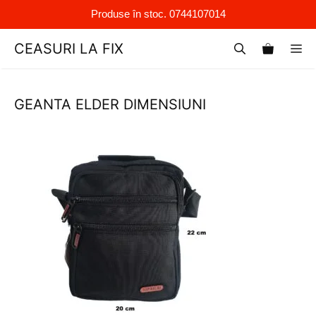
Produse în stoc. 0744107014
Sari
CEASURI LA FIX
M
la
conținut
GEANTA ELDER DIMENSIUNI