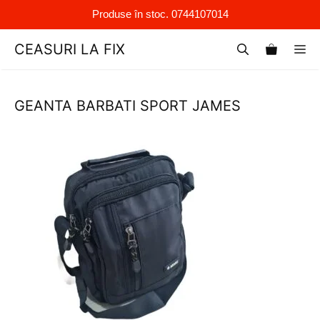
Produse în stoc. 0744107014
Sari
CEASURI LA FIX
M
la
conținut
GEANTA BARBATI SPORT JAMES