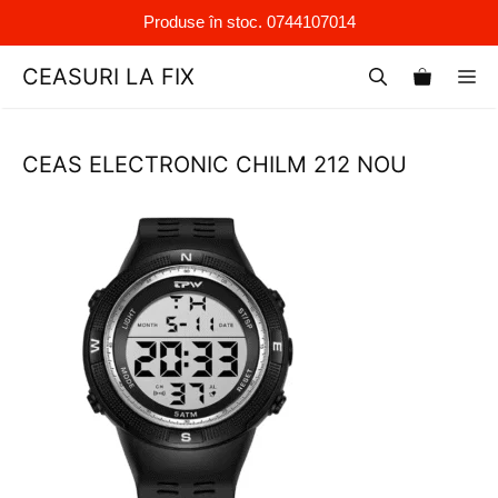
Produse în stoc. 0744107014
Sari
CEASURI LA FIX
M
la
conținut
CEAS ELECTRONIC CHILM 212 NOU