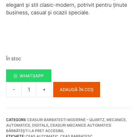
elegant și stil clasic-modern, potrivit pentru ținute
business, casual și ocazii speciale.
În stoc
WHATSAPP
-
+
ADAUGĂ ÎN COȘ
Cantitate
Ceas
MECANIC
PRAID
CATEGORII:
CEASURI BARBATESTI MODERNE – QUARTZ, MECANICE,
025
AUTOMATICE, DIGITALE
,
CEASURI MECANICE AUTOMATICE
BĂRBĂTEȘTI LA PRET ACCESIBIL
ETICHETE:
CEAS AUTOMATIC
,
CEAS BARBATESC