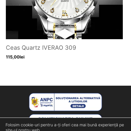
Ceas Quartz IVERAO 309
115,00
lei
Folosim cookie-uri pentru a-ți oferi cea mai bună experiență pe
site-ul nostru web.