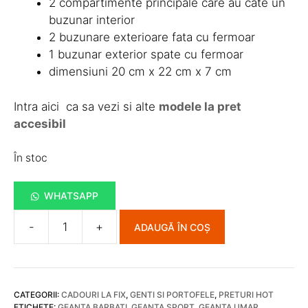
2 compartimente principale care au cate un
buzunar interior
2 buzunare exterioare fata cu fermoar
1 buzunar exterior spate cu fermoar
dimensiuni 20 cm x 22 cm x 7 cm
Intra aici ca sa vezi si alte
modele la pret
accesibil
În stoc
WHATSAPP
-
+
ADAUGĂ ÎN COȘ
Cantitate
Geanta
Barbati
Sport
CATEGORII:
CADOURI LA FIX
,
GENTI SI PORTOFELE
,
PRETURI HOT
JAMES
ETICHETE:
GEANTA BARBATI
,
GEANTA SPORT
,
GEANTA UMAR