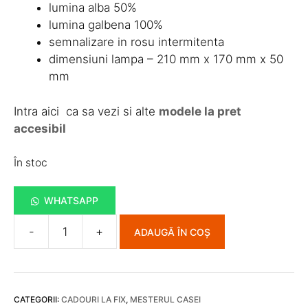
lumina alba 50%
lumina galbena 100%
semnalizare in rosu intermitenta
dimensiuni lampa – 210 mm x 170 mm x 50
mm
Intra aici ca sa vezi si alte
modele la pret
accesibil
În stoc
WHATSAPP
-
+
ADAUGĂ ÎN COȘ
Cantitate
Lampa
Solara
Portabila
CATEGORII:
CADOURI LA FIX
,
MESTERUL CASEI
100