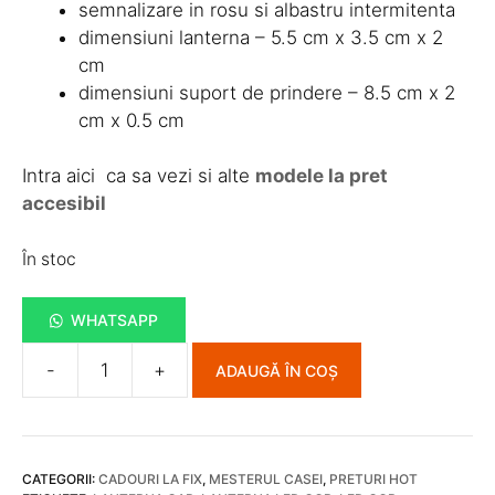
semnalizare in rosu si albastru intermitenta
dimensiuni lanterna – 5.5 cm x 3.5 cm x 2
cm
dimensiuni suport de prindere – 8.5 cm x 2
cm x 0.5 cm
Intra aici ca sa vezi si alte
modele la pret
accesibil
În stoc
WHATSAPP
-
+
ADAUGĂ ÎN COȘ
Cantitate
Lanterna
Cap
cu
CATEGORII:
CADOURI LA FIX
,
MESTERUL CASEI
,
PRETURI HOT
led