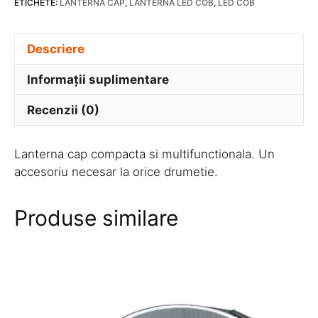
ETICHETE:
LANTERNA CAP
,
LANTERNA LED COB
,
LED COB
COB
HL
Descriere
01
Informații suplimentare
Recenzii (0)
Lanterna cap compacta si multifunctionala. Un
accesoriu necesar la orice drumetie.
Produse similare