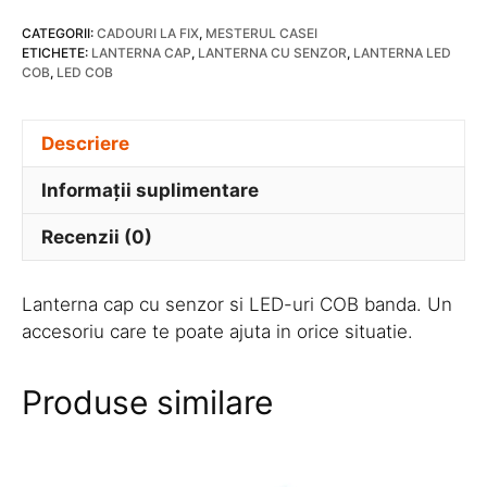
cu
CATEGORII:
CADOURI LA FIX
,
MESTERUL CASEI
Senzor
ETICHETE:
LANTERNA CAP
,
LANTERNA CU SENZOR
,
LANTERNA LED
si
COB
,
LED COB
Led
COB
Descriere
Informații suplimentare
Recenzii (0)
Lanterna cap cu senzor si LED-uri COB banda. Un
accesoriu care te poate ajuta in orice situatie.
Produse similare