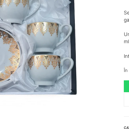
Se
ga
Un
ml
In
În
Ca
Se
Ca
12
CA