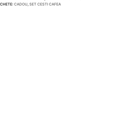
ese
ICHETE:
CADOU
,
SET CESTI CAFEA
LYS