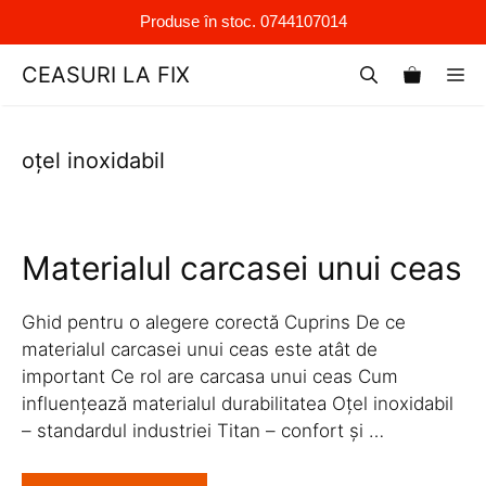
Produse în stoc. 0744107014
Sari
CEASURI LA FIX
M
la
conținut
oțel inoxidabil
Materialul carcasei unui ceas
Ghid pentru o alegere corectă Cuprins De ce
materialul carcasei unui ceas este atât de
important Ce rol are carcasa unui ceas Cum
influențează materialul durabilitatea Oțel inoxidabil
– standardul industriei Titan – confort și …