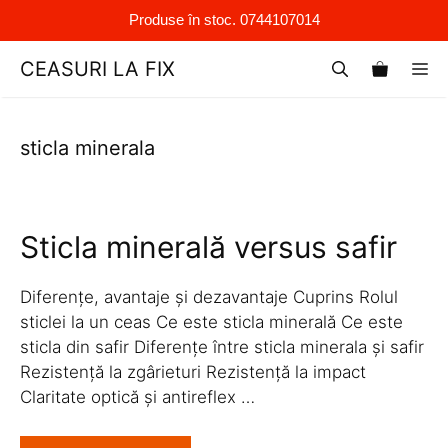
Produse în stoc. 0744107014
Sari
CEASURI LA FIX
M
la
conținut
sticla minerala
Sticla minerală versus safir
Diferențe, avantaje și dezavantaje Cuprins Rolul
sticlei la un ceas Ce este sticla minerală Ce este
sticla din safir Diferențe între sticla minerala și safir
Rezistență la zgârieturi Rezistență la impact
Claritate optică și antireflex …