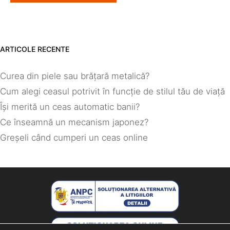
ARTICOLE RECENTE
Curea din piele sau brățară metalică?
Cum alegi ceasul potrivit în funcție de stilul tău de viață
Își merită un ceas automatic banii?
Ce înseamnă un mecanism japonez?
Greșeli când cumperi un ceas online