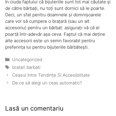
În ciuda faptului că bijuteriile sunt tot mai căutate și
de către bărbați, nu toți sunt dornici să le poarte.
Deci, un sfat pentru doamnele și domnișoarele
care vor să cumpere o brațară (sau un alt
accesoriu) pentru un bărbat: asigurați-vă că el
poartă într-adevăr așa ceva. Faptul că mai deține
alte accesorii este un semn favorabil pentru
preferința lui pentru bijuteriile bărbătești.
Categorii
Uncategorized
Etichete
bratari barbati
Ceasul Intre Tendinţe Si Accesibilitate
De ce să alegi un ceas automatic?
Lasă un comentariu