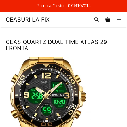
Produse în stoc. 0744107014
Sari
CEASURI LA FIX
M
la
conținut
CEAS QUARTZ DUAL TIME ATLAS 29
FRONTAL