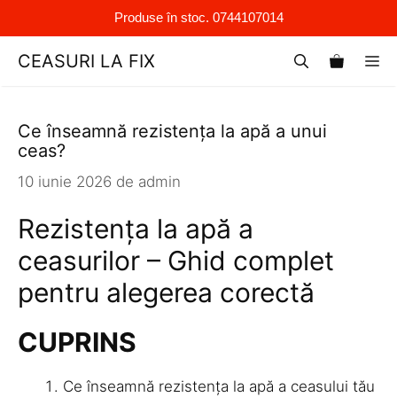
Produse în stoc. 0744107014
Sari
CEASURI LA FIX
M
la
conținut
Ce înseamnă rezistența la apă a unui
ceas?
10 iunie 2026
de
admin
Rezistența la apă a
ceasurilor – Ghid complet
pentru alegerea corectă
CUPRINS
Ce înseamnă rezistența la apă a ceasului tău