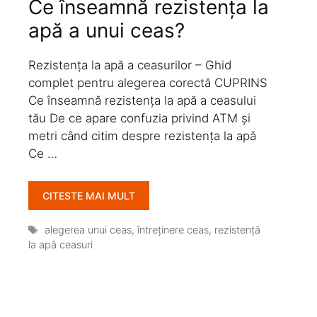
Ce înseamnă rezistența la
apă a unui ceas?
Rezistența la apă a ceasurilor – Ghid
complet pentru alegerea corectă CUPRINS
Ce înseamnă rezistența la apă a ceasului
tău De ce apare confuzia privind ATM și
metri când citim despre rezistența la apă
Ce …
CITESTE MAI MULT
Etichete
alegerea unui ceas
,
întreținere ceas
,
rezistență
la apă ceasuri