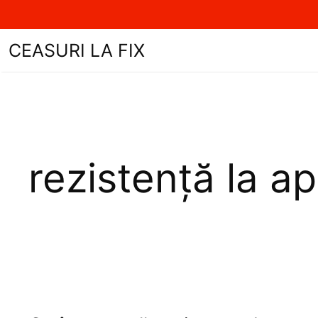
Sari
CEASURI LA FIX
la
conținut
rezistență la a