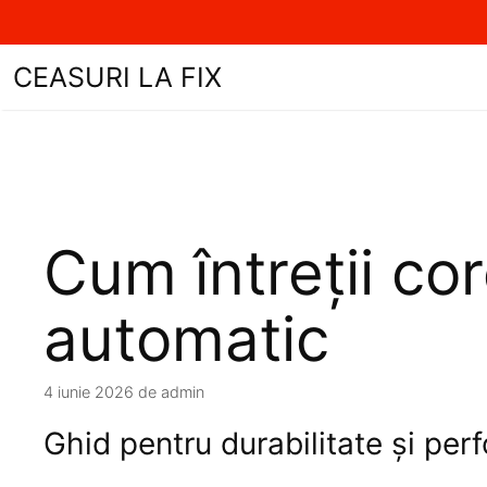
Sari
CEASURI LA FIX
la
conținut
Cum întreții co
automatic
4 iunie 2026
de
admin
Ghid pentru durabilitate și per