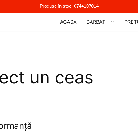
Produse în stoc. 0744107014
ACASA
BARBATI
PRET
rect un ceas
formanță