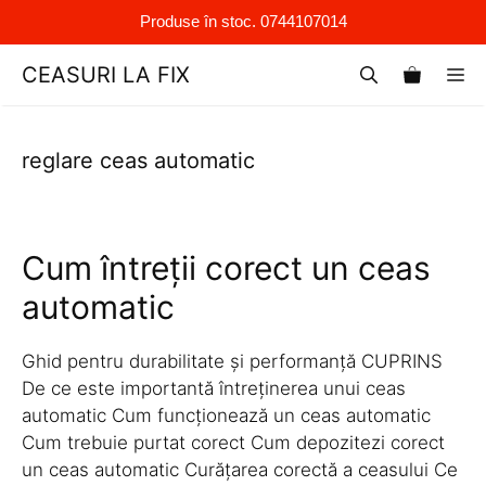
Produse în stoc. 0744107014
Sari
CEASURI LA FIX
M
la
conținut
reglare ceas automatic
Cum întreții corect un ceas
automatic
Ghid pentru durabilitate și performanță CUPRINS
De ce este importantă întreținerea unui ceas
automatic Cum funcționează un ceas automatic
Cum trebuie purtat corect Cum depozitezi corect
un ceas automatic Curățarea corectă a ceasului Ce