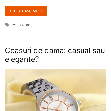
CITESTE MAI MULT
Etichete
ceas dama
Ceasuri de dama: casual sau
elegante?