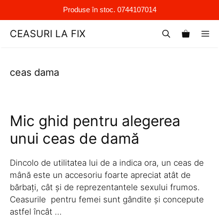
Produse în stoc. 0744107014
Sari
CEASURI LA FIX
M
la
conținut
ceas dama
Mic ghid pentru alegerea
unui ceas de damă
Dincolo de utilitatea lui de a indica ora, un ceas de
mână este un accesoriu foarte apreciat atât de
bărbați, cât şi de reprezentantele sexului frumos.
Ceasurile pentru femei sunt gândite și concepute
astfel încât …